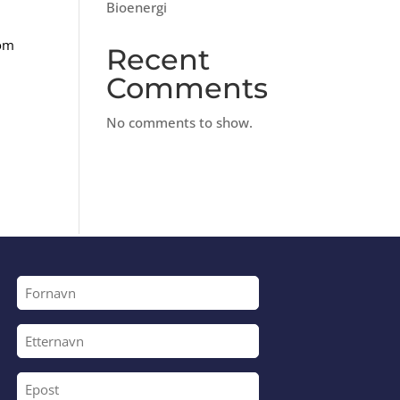
Bioenergi
som
Recent
Comments
No comments to show.
Fornavn
Etternavn
Epost