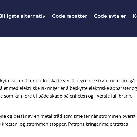
Billigste alternativ
Gode rabatter
Gode avtaler
K
beskyttelse for å forhindre skade ved å begrense strømmen som går
et med elektriske sikringer er å beskytte elektriske apparater o
e som kan føre til både skade på enheten og i verste fall brann.
ngene og består av en metalltråd som smelter når strømmen overst
s kretsen, og strømmen stopper. Patronsikringer må erstattes