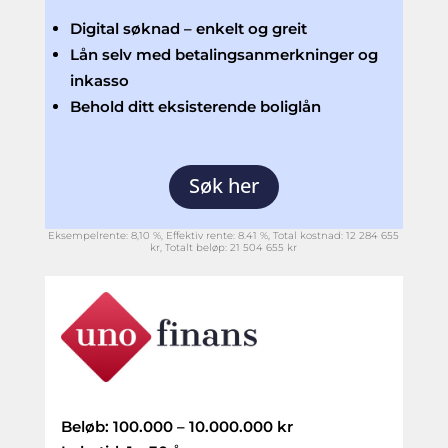
Digital søknad – enkelt og greit
Lån selv med betalingsanmerkninger og
inkasso
Behold ditt eksisterende boliglån
Søk her
Eksempelrente: 8,10 %, Effektiv rente:
8.41
%, Total kostnad: 12 284 655
kr, Totalt beløp: 21 504 655 kr
Beløb:
100.000 – 10.000.000 kr