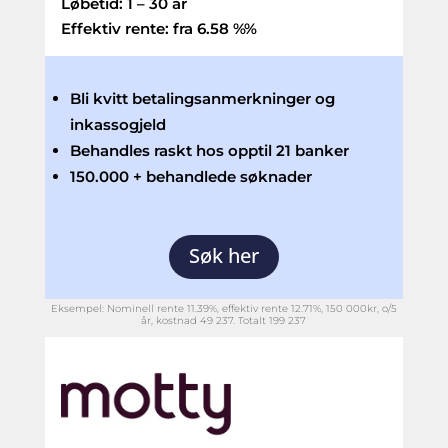
Løbetid:
1 – 30 år
Effektiv rente: fra
6.58 %
%
Bli kvitt betalingsanmerkninger og
inkassogjeld
Behandles raskt hos opptil 21 banker
150.000 + behandlede søknader
Søk her
Eksempel: Nominell rente 11.39%, effektiv rente 12.71%, 150 000kr, o/5
år, kostnad 49 237. Totalt 199 237