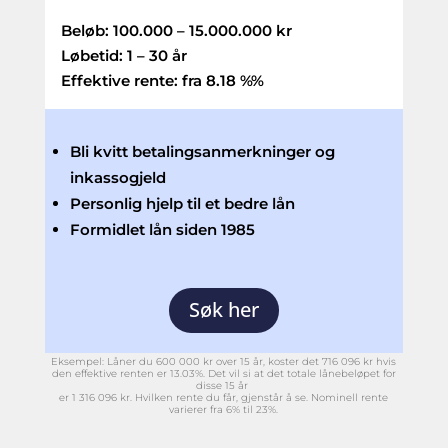
Beløb:
100.000 – 15.000.000 kr
Løbetid:
1 – 30 år
Effektive rente: fra
8.18 %
%
Bli kvitt betalingsanmerkninger og
inkassogjeld
Personlig hjelp til et bedre lån
Formidlet lån siden 1985
Søk her
Eksempel: Låner du 600 000 kr over 15 år, koster det 716 096 kr hvis
den effektive renten er 13.03%. Det vil si at det totale lånebeløpet for
disse 15 år
er 1 316 096 kr. Hvilken rente du får, gjenstår å se. Nominell rente
varierer fra 6% til 23%.