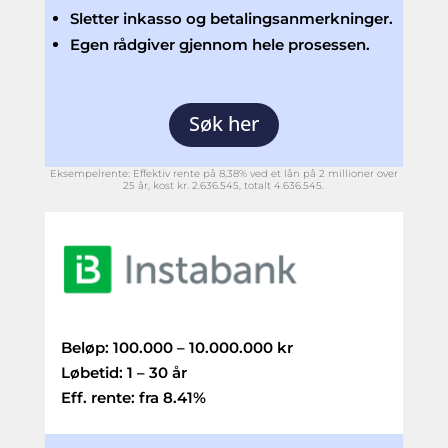
Sletter inkasso og betalingsanmerkninger.
Egen rådgiver gjennom hele prosessen.
Søk her
Eksempelrente:
Effektiv rente på 8,38% ved et lån på 2 millioner over
25 år, kost kr. 2.636.545, totalt 4.636.545.
Beløp: 100.000 – 10.000.000 kr
Løbetid: 1 – 30 år
Eff. rente: fra 8.41%